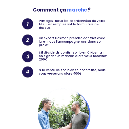
Comment ça
marche
?
Partagez-nous les coordonnées de votre
1
filleul en remplissant le formulaire ci-
dessus.
Un expert Hosman prendra contact avec
2
lui et nous l’accompagnerons dans son
projet.
S’il décide de confier son bien à Hosman
3
en signant un mandat alors vous recevrez
200€.
Si la vente de son bien se concrétise, nous
4
vous verserons alors 400€.